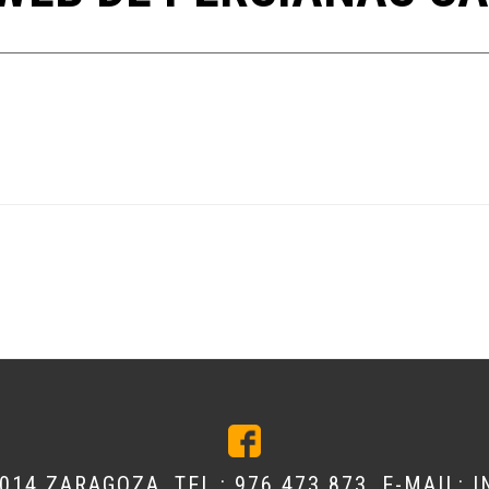
0014 ZARAGOZA, TEL.:
976 473 873
, E-MAIL:
I