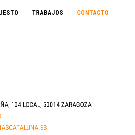
PUESTO
TRABAJOS
CONTACTO
SH
OFF
CON
ÑA, 104 LOCAL, 50014 ZARAGOZA
3
NASCATALUNA.ES