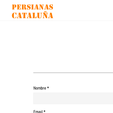
Saltar
al
contenido
principal
Nombre *
Email *